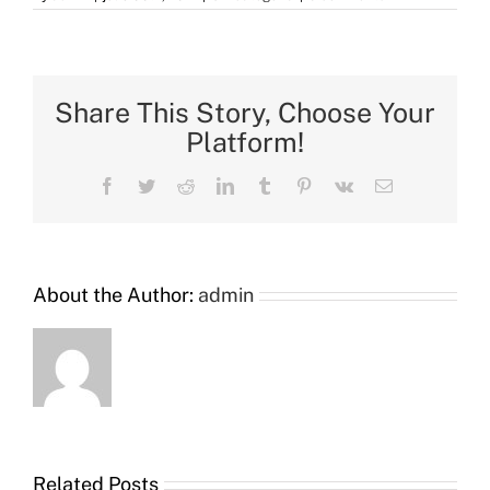
Share This Story, Choose Your
Platform!
Facebook
Twitter
Reddit
LinkedIn
Tumblr
Pinterest
Vk
Email
About the Author:
admin
Related Posts