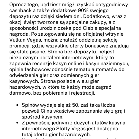
Oprócz tego, będziesz mógł uzyskać cotygodniowy
cashback a także dodatkowe 90% swojego
depozytu raz dzięki siedem dni. Dodatkowo, wraz z
okazji świąt tworzone są specjalne zakupy, a z
sposobności urodzin czeka pod Ciebie specjalna
nagroda. Po zalogowaniu się na oficjalnej witrynie
Vulkan Vegas, można znaleźć oddzielną sekcję
promocji, gdzie wszystkie oferty bonusowe znajdują
się stale pisane. Strona bez-depozytu. netjest
niezależnym portalem internetowym, który to
zapewnia recenzje kasyn online i kasyn naziemnych,
opinie fachowców odnośnie tematu automatów do
odwiedzenia gier oraz odmiennych gier
kasynowych. Strona posiada wielu gier
hazardowych, w które to każdy może zagrać
darmowo, bez pobierania i rejestracji.
Spinów wydaje się aż 50, zaś taka liczba
pozwoli Ci na właściwe zapoznanie się z grą i
spośród kasynem.
Z pewnością jednym z dużych atutów kasyna
internetowego Slotty Vegas jest dostępna
tutaj oferta gier hazardowych.