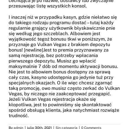
cechująca je po nazwie, dostawcy lub zwyczajnie
przesuwając listę wszystkich konsol.
I inaczej niż w przypadku kasyn, gdzie niełatwo się
do takiego rodzaju programu dostać – tutaj każdy
regularnie grający użytkownik błyskawicznie pnie
się według jego szczeblach. Albowiem jest
wyjątkowość tegoż bonusu tkwi w poniższym, że
przyznaje go Vulkan Vegas z brakiem depozytu
bonus! [newline]Jest to premia przyznawany za
samą rejestrację, bez potrzeby wpłacania
pierwszego depozytu. Musisz go wpłacić
maksymalnie 7 dób od momentu aktywacji bonusu.
Nie jest to albowiem bonus dostępny za sprawą
cały czas, kasyno udostępnia go jedynie tuż przy
specjalnych okazjach. O ile więc chcesz zgarnąć
taką promocję, owo musisz często zerkać do Vulkan
Vegas, by niczego nie zaakceptować przegapić.
Jeżeli Vulkan Vegas rejestracja okaże się
kłopotliwa, jest to powinniśmy się skontaktować
spośród obsługą klienta, jaka natychmiast rozwiąże
trudność.
By
admin
|
julio 30th, 2021
|
Sin categoría
|
0 Comments