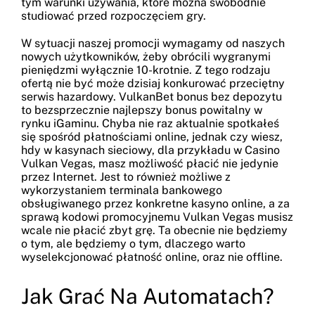
tym warunki używania, które można swobodnie
studiować przed rozpoczęciem gry.
W sytuacji naszej promocji wymagamy od naszych
nowych użytkowników, żeby obrócili wygranymi
pieniędzmi wyłącznie 10-krotnie. Z tego rodzaju
ofertą nie być może dzisiaj konkurować przeciętny
serwis hazardowy. VulkanBet bonus bez depozytu
to bezsprzecznie najlepszy bonus powitalny w
rynku iGaminu. Chyba nie raz aktualnie spotkałeś
się spośród płatnościami online, jednak czy wiesz,
hdy w kasynach sieciowy, dla przykładu w Casino
Vulkan Vegas, masz możliwość płacić nie jedynie
przez Internet. Jest to również możliwe z
wykorzystaniem terminala bankowego
obsługiwanego przez konkretne kasyno online, a za
sprawą kodowi promocyjnemu Vulkan Vegas musisz
wcale nie płacić zbyt grę. Ta obecnie nie będziemy
o tym, ale będziemy o tym, dlaczego warto
wyselekcjonować płatność online, oraz nie offline.
Jak Grać Na Automatach?