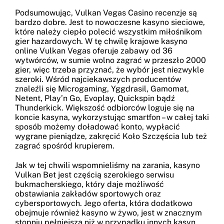
Podsumowując, Vulkan Vegas Casino recenzje są
bardzo dobre. Jest to nowoczesne kasyno sieciowe,
które należy ciepło polecić wszystkim miłośnikom
gier hazardowych. W tę chwilę krajowe kasyno
online Vulkan Vegas oferuje zabawy od 36
wytwórców, w sumie wolno zagrać w przeszło 2000
gier, więc trzeba przyznać, że wybór jest niezwykle
szeroki. Wśród najciekawszych producentów
znaleźli się Microgaming, Yggdrasil, Gamomat,
Netent, Play’n Go, Evoplay, Quickspin bądź
Thunderkick. Większość odbiorców loguje się na
koncie kasyna, wykorzystując smartfon – w całej taki
sposób możemy doładować konto, wypłacić
wygrane pieniądze, zakręcić Koło Szczęścia lub też
zagrać spośród krupierem.
Jak w tej chwili wspomnieliśmy na zarania, kasyno
Vulkan Bet jest częścią szerokiego serwisu
bukmacherskiego, który daje możliwość
obstawiania zakładów sportowych oraz
cybersportowych. Jego oferta, która dodatkowo
obejmuje również kasyno w żywo, jest w znacznym
stopniu pełniejsza niż w przypadku innych kasyn.