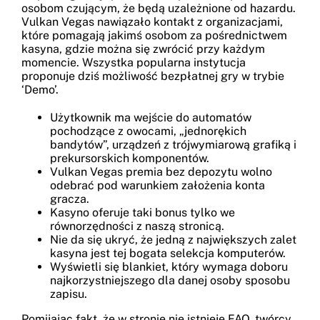
osobom czującym, że będą uzależnione od hazardu.
Vulkan Vegas nawiązało kontakt z organizacjami,
które pomagają jakimś osobom za pośrednictwem
kasyna, gdzie można się zwrócić przy każdym
momencie. Wszystka popularna instytucja
proponuje dziś możliwość bezpłatnej gry w trybie
‘Demo’.
Użytkownik ma wejście do automatów
pochodzące z owocami, „jednorękich
bandytów”, urządzeń z trójwymiarową grafiką i
prekursorskich komponentów.
Vulkan Vegas premia bez depozytu wolno
odebrać pod warunkiem założenia konta
gracza.
Kasyno oferuje taki bonus tylko we
równorzędności z naszą stronicą.
Nie da się ukryć, że jedną z największych zalet
kasyna jest tej bogata selekcja komputerów.
Wyświetli się blankiet, który wymaga doboru
najkorzystniejszego dla danej osoby sposobu
zapisu.
Pomijając fakt, że w stronie nie istnieje FAQ, twórcy