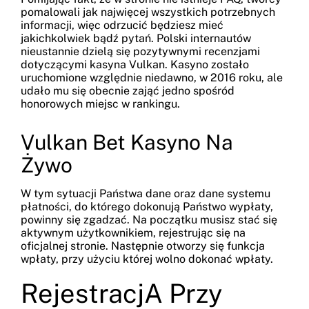
pomalowali jak najwięcej wszystkich potrzebnych
informacji, więc odrzucić będziesz mieć
jakichkolwiek bądź pytań. Polski internautów
nieustannie dzielą się pozytywnymi recenzjami
dotyczącymi kasyna Vulkan. Kasyno zostało
uruchomione względnie niedawno, w 2016 roku, ale
udało mu się obecnie zająć jedno spośród
honorowych miejsc w rankingu.
Vulkan Bet Kasyno Na
Żywo
W tym sytuacji Państwa dane oraz dane systemu
płatności, do którego dokonują Państwo wypłaty,
powinny się zgadzać. Na początku musisz stać się
aktywnym użytkownikiem, rejestrując się na
oficjalnej stronie. Następnie otworzy się funkcja
wpłaty, przy użyciu której wolno dokonać wpłaty.
RejestracjA Przy