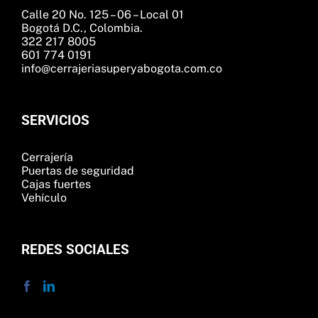
Calle 20 No. 125 – 06 – Local 01
Bogotá D.C., Colombia.
322 217 8005
601 774 0191
info@cerrajeriasuperyabogota.com.co
SERVICIOS
Cerrajería
Puertas de seguridad
Cajas fuertes
Vehículo
REDES SOCIALES