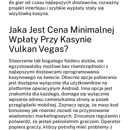
do gier od czasu najlepszych dostawców, rozważny
projekt interfejsu i szybkie wypłaty stały się
wizytówką kasyna.
Jaka Jest Cena Minimalnej
Wpłaty Przy Kasynie
Vulkan Vegas?
Stworzenie tak bogatego folderu slotów, nie
egzystowałoby możliwe bez równorzędności z
najlepszymi dostawcami oprogramowania
kasynowego na świecie. Obecnie opcja pobierania
jest dostępna wyłącznie dla użytkowników na
platformie operacyjnym Android. Inna opcja jest
znakomita dla każdego, domaga się wyłącznie
wpisania adresu zamieszkamia strony w pasek
przeglądarki mobilnej. Zaznacz opcję, że masz kod
bonusowy jak również zezwól na przyjmowanie
wiadomości marketingowych. Zrozumże regulamin i
potwierdź, że jesteś pełnoletnim graczem. Operator
popiera graczy, którzy potrafią mieć problemy z